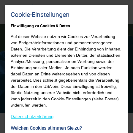
Cookie-Einstellungen
Einwilligung zu Cookies & Daten
Auf dieser Website nutzen wir Cookies zur Verarbeitung
von Endgeräteinformationen und personenbezogenen
Daten. Die Verarbeitung dient der Einbindung von Inhalten,
externen Diensten und Elementen Dritter, der statistischen
Analyse/Messung, personalisierten Werbung sowie der
Einbindung sozialer Medien. Je nach Funktion werden
dabei Daten an Dritte weitergegeben und von diesen
verarbeitet. Dies schließt gegebenenfalls die Verarbeitung
der Daten in den USA ein. Diese Einwilligung ist freiwillig,
für die Nutzung unserer Website nicht erforderlich und
kann jederzeit in den Cookie-Einstellungen (siehe Footer)
widerrufen werden.
Datenschutzerklärung
Welchen Cookies stimmen Sie zu?
Home
Ärzte von AGIL